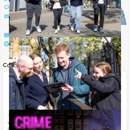
Chat met Jeroen
Stuur ons een mailtje
Bel mij terug
Bekijk printbare versie
Combineer dit uitje met:
Escape City Diner Heerlen
€ 64,50
Vanaf
p.p. excl. BTW
Vanaf 12 personen ‐ 4 uur en 30 minuten
‘s-Avonds nog even een thriller beleven samen met
vrienden of collega’s in een gezellige stad in Nederland
of België? Beleef het spannendste en gezelligste