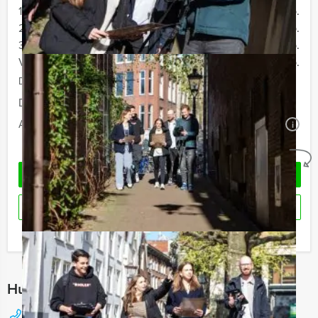
12 - 19 personen
€ 62,50 p.p.
20 - 29 personen
€ 59,50 p.p.
30 - 39 personen
€ 56,50 p.p.
Vanaf 40 personen
€ 54,50 p.p.
De prijzen zijn exclusief BTW
Duur:
4 uur en 30 minuten
Aantal:
Minimaal 12 personen
i
Geheel vrijblijvend
OFFERTE AANVRAGEN
RESERVEREN
Ik heb een vraag over dit uitje
Hulp nodig bij het kiezen?
088 428 81 17