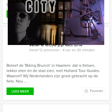
groepsuitje ...
Favoriet
LEES MEER
Biking Brunch Haarlem
€ 67,50
Vanaf
p.p. excl. BTW
Vanaf 12 personen ‐ 4 uur en 30 minuten
Beleef de 'Biking Brunch' in Haarlem: dat is fietsen,
lekker eten én de stad zien, met Holland Tour Guides.
Waarom? Wij Nederlanders zijn groot gebracht op de
fiets. Nou ...
Favoriet
LEES MEER