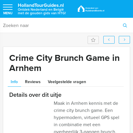
HollandTourGuides.nl
Ontdek Nederland en België
met de gouden gids van HTG!
MENU
Crime City Brunch Game in
Arnhem
Info
Reviews
Veelgestelde vragen
Details over dit uitje
Maak in Arnhem kennis met de
crime city brunch game. Een
hypermodern, virtueel GPS spel
in combinatie met een
overheerlijk 3-gangen brunch.