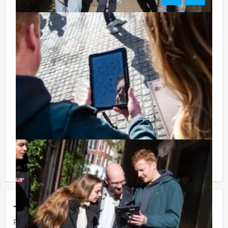
Tip:
Niet telkens uw knip hoeven trekken om uw drankje af
te rekenen? Voor € 13,50 per persoon per uur (excl.
BTW) kunt u gebruikmaken van het drankarrangement,
waarbij u onbeperkt kunt genieten van bier, fris,
huiswijn, koffie en thee. En... zo komt u ook achteraf
niet voor verrassingen te staan!
Komt u niet aan het minimale aantal deelnemers voor
deze activiteit? Als u bereid bent voor het minimale
aantal te betalen, kunt u ook gewoon voor minder
personen boeken!
Jouw uitje
Prijs :