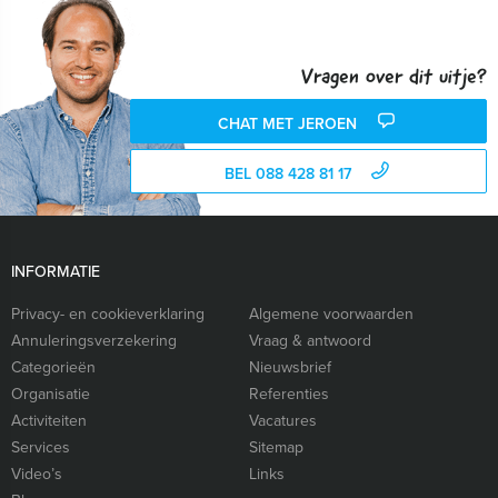
Vragen over dit uitje?
CHAT MET JEROEN
BEL 088 428 81 17
INFORMATIE
Privacy- en cookieverklaring
Algemene voorwaarden
Annuleringsverzekering
Vraag & antwoord
Categorieën
Nieuwsbrief
Organisatie
Referenties
Activiteiten
Vacatures
Services
Sitemap
Video’s
Links