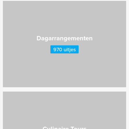
Dagarrangementen
970 uitjes
Culinaire Tours