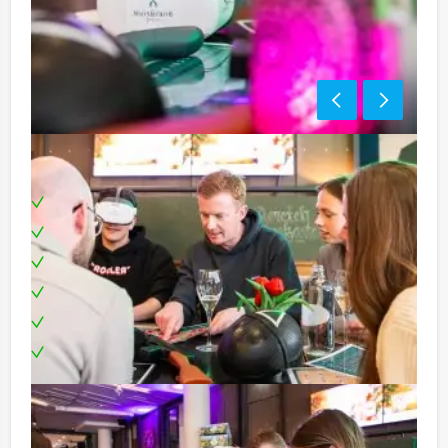
Inclusief:
Professionele begeleiding
Moderne VR-brillen
Uitgebreid 3-gangendiner
Leuke prijs voor het winnende team
Locatie in het centrum
Te boeken op uw gewenste dag en tijdstip!
Tip!
Niet telkens uw knip hoeven trekken om uw drankje af