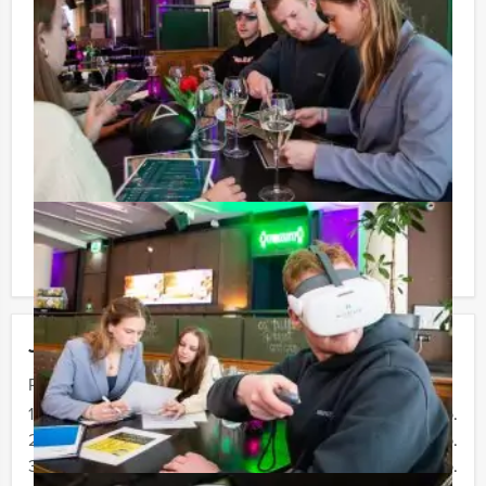
te rekenen? Voor € 13,50 per persoon per uur (excl.
BTW) kunt u gebruikmaken van het drankarrangement,
waarbij u onbeperkt kunt genieten van bier, fris,
huiswijn, koffie en thee. En… zo komt u ook achteraf
niet voor verrassingen te staan!
Reservering voor kleinere groepen:
Afhankelijk van het minimaal aantal deelnemers
berekenen wij de minimale prijs voor dit arrangement.
U kunt altijd voor minder personen boeken als u bereid
bent om de minimale prijs te betalen.
Jouw uitje
Prijs :
12 - 19 personen
€ 74,50 p.p.
20 - 29 personen
€ 72,50 p.p.
30 - 39 personen
€ 69,50 p.p.