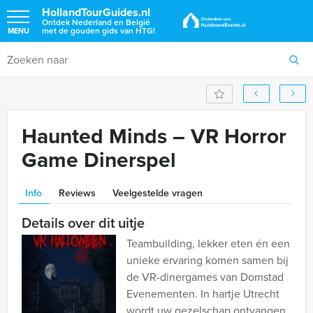
HollandTourGuides.nl
Ontdek Nederland en België
met de gouden gids van HTG!
MENU
Haunted Minds – VR Horror
Game Dinerspel
Info
Reviews
Veelgestelde vragen
Details over dit uitje
Teambuilding, lekker eten én een
unieke ervaring komen samen bij
de VR-dinergames van Domstad
Evenementen. In hartje Utrecht
wordt uw gezelschap ontvangen