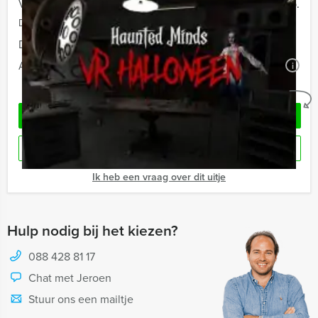
Vanaf 40 personen
€ 66,50 p.p.
De prijzen zijn exclusief BTW
Duur:
3 uur en 30 minuten
Aantal:
Minimaal 12 personen
i
Geheel vrijblijvend
OFFERTE AANVRAGEN
RESERVEREN
Ik heb een vraag over dit uitje
Hulp nodig bij het kiezen?
088 428 81 17
Chat met Jeroen
Stuur ons een mailtje